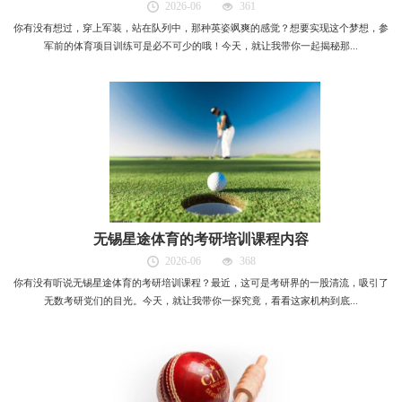
2026-06
361
你有没有想过，穿上军装，站在队列中，那种英姿飒爽的感觉？想要实现这个梦想，参
军前的体育项目训练可是必不可少的哦！今天，就让我带你一起揭秘那...
无锡星途体育的考研培训课程内容
2026-06
368
你有没有听说无锡星途体育的考研培训课程？最近，这可是考研界的一股清流，吸引了
无数考研党们的目光。今天，就让我带你一探究竟，看看这家机构到底...