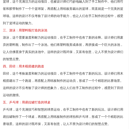
篮球，这个充满活力的运动项目，也被设计师们巧妙地融入到了手工制作中。他们用竹
签和胶带制作了一个个篮球架，再搭配上用纸板剪裁出的篮球，简直就是一个完美的篮
球场。这样的设计不仅考验了设计师的动手能力，也让人们在手工制作的过程中，感受
到了篮球运动的魅力。
三、游泳：用塑料瓶打造的泳池
游泳，这个需要速度和耐力的运动项目，在手工制作中也有了新的诠释。设计师们用废
弃的塑料瓶，制作出了一个泳池。他们将塑料瓶剪成条状，再拼接成一个巨大的泳池，
让人仿佛置身于真实的泳池中。这样的设计既环保，又富有创意，让人不禁为设计师们
的智慧点赞。
四、田径：用木棍搭建的跑道
田径，这个考验速度和耐力的运动项目，在手工制作中也有了新的玩法。设计师们用木
棍搭建出了一个跑道，再搭配上用纸板制作的运动员，形成了一个个精彩的比赛场景。
这样的设计不仅考验了设计师的想象力，也让人们在手工制作的过程中，感受到了田径
运动的激情。
五、乒乓球：用易拉罐打造的球桌
乒乓球，这个充满技巧和智慧的球类运动，在手工制作中也有了新的玩法。设计师们用
易拉罐制作了一个球桌，再搭配上用纸板制作的球拍和乒乓球，形成了一个个精彩的比
赛场景。这样的设计既环保，又富有创意，让人不禁为设计师们的智慧点赞。